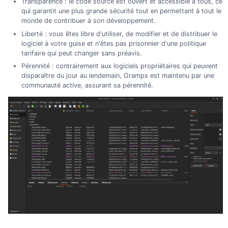
Transparence : le code source est ouvert et accessible à tous, ce
qui garantit une plus grande sécurité tout en permettant à tout le
monde de contribuer à son développement.
Liberté : vous êtes libre d'utiliser, de modifier et de distribuer le
logiciel à votre guise et n'êtes pas prisonnier d'une politique
tarifaire qui peut changer sans préavis.
Pérennité : contrairement aux logiciels propriétaires qui peuvent
disparaître du jour au lendemain, Gramps est maintenu par une
communauté active, assurant sa pérennité.